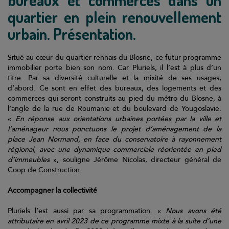
bureaux et commerces dans un
Contact
quartier en plein renouvellement
Coop et Nous
urbain. Présentation.
Suivez-nous sur
Situé au cœur du quartier rennais du Blosne, ce futur programme
immobilier porte bien son nom. Car Pluriels, il l’est à plus d’un
titre. Par sa diversité culturelle et la mixité de ses usages,
Suivez-nous sur
d’abord. Ce sont en effet des bureaux, des logements et des
commerces qui seront construits au pied du métro du Blosne, à
l’angle de la rue de Roumanie et du boulevard de Yougoslavie.
Suivez-nous sur
«
En réponse aux orientations urbaines portées par la ville et
l’aménageur nous ponctuons le projet d’aménagement de la
place Jean Normand, en face du conservatoire à rayonnement
régional, avec une dynamique commerciale réorientée en pied
d’immeubles
», souligne Jérôme Nicolas, directeur général de
Coop de Construction.
Accompagner la collectivité
Pluriels l’est aussi par sa programmation. «
Nous avons été
attributaire en avril 2023 de ce programme mixte à la suite d’une