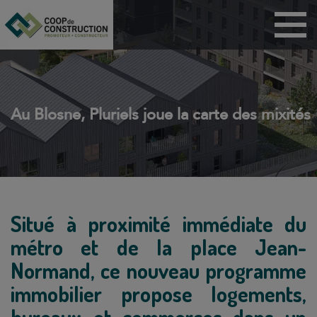
Menu
Maisons
Appartements
BRS
Au Blosne, Pluriels joue la carte des mixités
PSLA
ANRU
Habitat participatif
Dispositif Jeanbrun
Situé à proximité immédiate du
Coop de
métro et de la place Jean-
construction
Normand, ce nouveau programme
Technicoop
immobilier propose logements,
Actualités