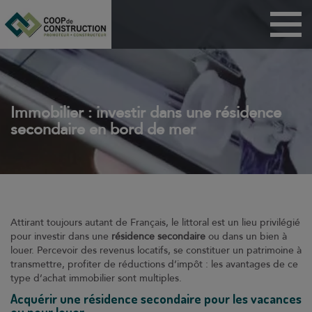
Menu
Maisons
Appartements
BRS
Immobilier : investir dans une résidence
secondaire en bord de mer
PSLA
ANRU
Habitat participatif
Dispositif Jeanbrun
Attirant toujours autant de Français, le littoral est un lieu privilégié
Coop de
pour investir dans une
résidence secondaire
ou dans un bien à
construction
louer. Percevoir des revenus locatifs, se constituer un patrimoine à
transmettre, profiter de réductions d’impôt : les avantages de ce
Technicoop
type d’achat immobilier sont multiples.
Actualités
Acquérir une résidence secondaire pour les vacances