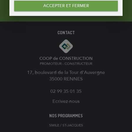
Pour recevoir notre newsletter !
ACCEPTER ET FERMER
CONTACT
COOP de CONSTRUCTION
PROMOTEUR - CONSTRUCTEUR
17, boulevard de la Tour d'Auvergne
35000
RENNES
02 99 35 01 35
Ecrivez-nous
NOS PROGRAMMES
SMILE / ST-JACQUES