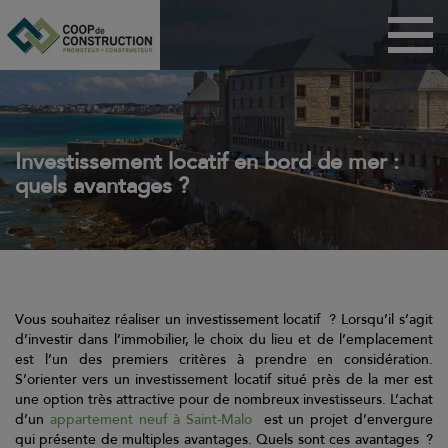
Menu
Maisons
Appartements
BRS
Investissement locatif en bord de mer :
quels avantages ?
PSLA
ANRU
Habitat participatif
Dispositif Jeanbrun
Vous souhaitez réaliser un investissement locatif ? Lorsqu’il s’agit
Coop de
d’investir dans l’immobilier, le choix du lieu et de l’emplacement
construction
est l’un des premiers critères à prendre en considération.
S’orienter vers un investissement locatif situé près de la mer est
Technicoop
une option très attractive pour de nombreux investisseurs. L’achat
d’un
appartement neuf à Saint-Malo
est un projet d’envergure
Actualités
qui présente de multiples avantages. Quels sont ces avantages ?