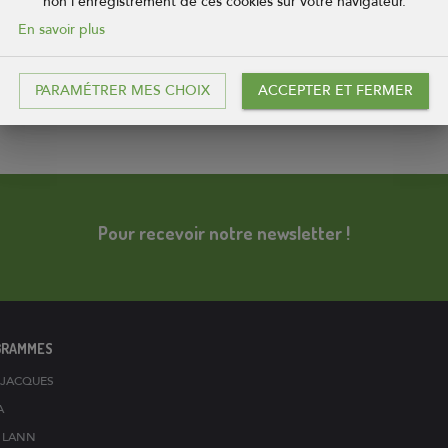
non l'enregistrement de ces cookies sur votre navigateur.
 événements festifs sont désormais rendus plus difficiles depuis la pand
En savoir plus
r une organisation normale. Nos acquéreurs nous le demandent, car c’
ette démarche associative originale qui a poussé Coop de Construction à 
mmobilier, cette indispensable dimension humaine.
PARAMÉTRER MES CHOIX
ACCEPTER ET FERMER
Pour recevoir notre newsletter !
GRAMMES
T-JACQUES
A
S LANN