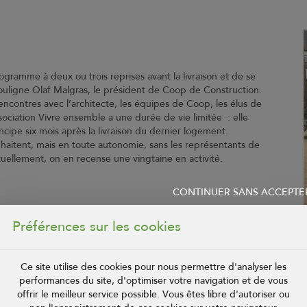
ec ses futurs voisin
ogramme à deux ou trois reprises avant la livraison et de se
ouligne Olaf Malgras, le président de Coop de Construction.
encontres avec l’architecte, les équipes de Coop, les élus de
ssociation Vivre ensemble a une durée de vie limitée : elle
ipe six mois après la livraison du dernier logement.
ouhaitent, mais en toute autonomie, sans les représentants de
ctuellement, on en recense une vingtaine en activité.
CONTINUER SANS ACCEPTE
 aux futurs acquéreurs de créer du lien et d’être informés
Préférences sur les cookies
sieurs années. « Certains ont ainsi découvert qu’ils
 se lancer dans du covoiturage dès leur emménagement », se
e grand pique-nique organisé il y a quelques années sur le chantier d
Ce site utilise des cookies pour nous permettre d'analyser les
 les esprits.
performances du site, d'optimiser votre navigation et de vous
offrir le meilleur service possible. Vous êtes libre d'autoriser ou