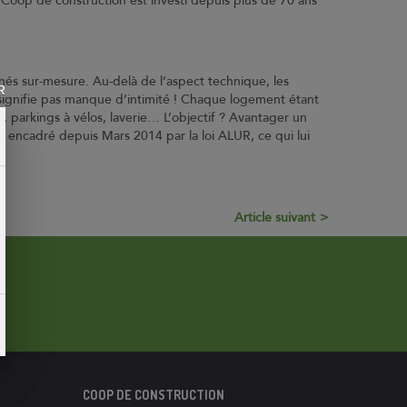
Coop de construction est investi depuis plus de 70 ans
Contact
Coop et Nous
ginés sur-mesure. Au-delà de l’aspect technique, les
Suivez-nous sur
R
signifie pas manque d’intimité ! Chaque logement étant
 parkings à vélos, laverie… L’objectif ? Avantager un
est encadré depuis Mars 2014 par la loi ALUR, ce qui lui
Suivez-nous sur
Suivez-nous sur
Article suivant
COOP DE CONSTRUCTION