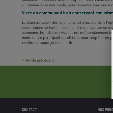
matériaux utilisés lors de la conception tout comme les
sur Rennes et sa métropole, pour répondre avec précisio
Vivre en communauté en conservant son intim
La standardisation des logements est à exclure dans l’opt
concertations se font en commun afin de favoriser un mo
autonome, les habitants vivent ainsi indépendamment les 
mode de vie participatif et solidaire, pour coopérer en gro
confère un statut juridique officiel.
Article précédent
CONTACT
NOS PRO