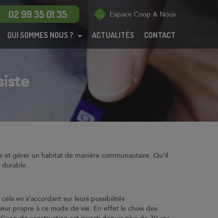
Menu
02 99 35 01 35
Espace Coop & Nous
QUI SOMMES NOUS ?
ACTUALITÉS
CONTACT
Maisons
Appartements
BRS
siste
PSLA
ANRU
Habitat participatif
Dispositif Jeanbrun
ire et gérer un habitat de manière communautaire. Qu’il
Coop de
 durable.
construction
Technicoop
 cela en s’accordant sur leurs possibilités
Actualités
jeur propre à ce mode de vie. En effet le choix des