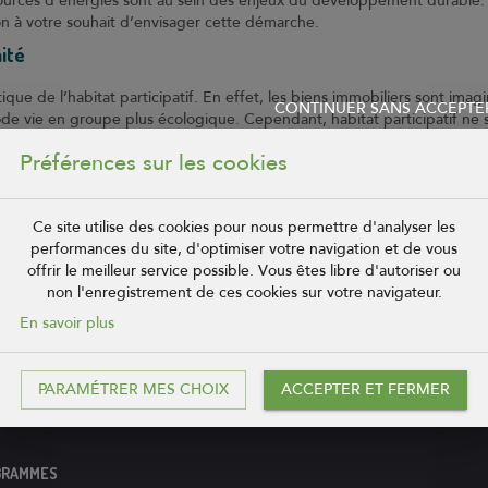
 sources d’énergies sont au sein des enjeux du développement durable. 
n à votre souhait d’envisager cette démarche.
ité
ique de l’habitat participatif. En effet, les biens immobiliers sont ima
CONTINUER SANS ACCEPTE
de vie en groupe plus écologique. Cependant, habitat participatif ne 
uns des autres. Seuls certains espaces peuvent être communs : jardins,
Préférences sur les cookies
upe. Par ailleurs, il est important de savoir que l’habitat participatif 
Ce site utilise des cookies pour nous permettre d'analyser les
performances du site, d'optimiser votre navigation et de vous
offrir le meilleur service possible. Vous êtes libre d'autoriser ou
non l'enregistrement de ces cookies sur votre navigateur.
En savoir plus
Pour recevoir notre newsletter !
PARAMÉTRER MES CHOIX
ACCEPTER ET FERMER
GRAMMES