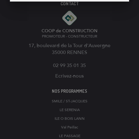
CONTACT
COOP de CONSTRUCTION
PROMOTEUR - CONSTRUCTEUR
17, boulevard de la Tour d'Auvergne
35000
RENNES
02 99 35 01 35
Ecrivez-nous
NOS PROGRAMMES
SMILE / ST-JACQUES
LE SERENIA
ILE O BOIS LANN
Val Peillac
LE PASSAGE