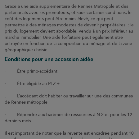
Contact
Grâce à une aide supplémentaire de Rennes Métropole et des
partenariats avec les promoteurs, et sous certaines conditions, le
Coop et Nous
coût des logements peut être moins élevé, ce qui peut
permettre à des ménages modestes de devenir propriétaires : le
Suivez-nous sur
prix du logement devient abordable, vendu à un prix inférieur au
marché immobilier. Une aide forfaitaire peut également être
octroyée en fonction de la composition du ménage et de la zone
Suivez-nous sur
géographique choisie.
Conditions pour une accession aidée
· Être primo-accédant
Suivez-nous sur
· Être éligible au PTZ +
. L’accédant doit habiter ou travailler sur une des communes
de Rennes métropole
· Répondre aux barèmes de ressources à N-2 et pour les 12
derniers mois
Il est important de noter que la revente est encadrée pendant 10