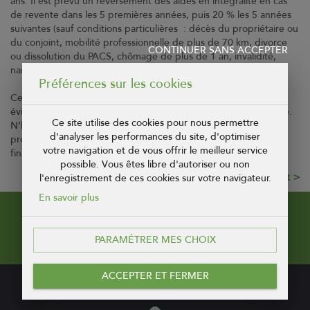
ans. Il est prévu un reversement des aides en intégralité en cas
de revente dans les 5 premières années, puis 20 % les 5 années
suivantes (sauf conditions particulières : décès du propriétaire ou
du conjoint, mobilité professionnelle de plus de 70 km, divorce
CONTINUER SANS ACCEPTER
ou dissolution du PACS, chômage de plus de 1 an, invalidité,
naissance d’un enfant, mariage).
Préférences sur les cookies
Ce dispositif permet d’acquérir un premier bien immobilier,
évitant ainsi de payer un loyer, pour se constituer un patrimoine.
Ce site utilise des cookies pour nous permettre
N’hésitez plus ! Coop de Construction vous propose des
d'analyser les performances du site, d'optimiser
programmes neufs en accession aidée et vous aide dans la
votre navigation et de vous offrir le meilleur service
finalisation de votre projet.
possible. Vous êtes libre d'autoriser ou non
Article suivant
l'enregistrement de ces cookies sur votre navigateur.
En savoir plus
Pour recevoir notre newsletter !
PARAMÉTRER MES CHOIX
ACCEPTER ET FERMER
CONTACT