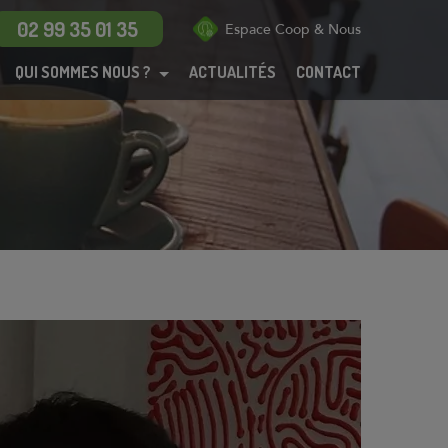
Menu
02 99 35 01 35
Espace Coop & Nous
QUI SOMMES NOUS ?
ACTUALITÉS
CONTACT
Maisons
Appartements
BRS
PSLA
ANRU
Habitat participatif
Dispositif Jeanbrun
Coop de
construction
Technicoop
Actualités