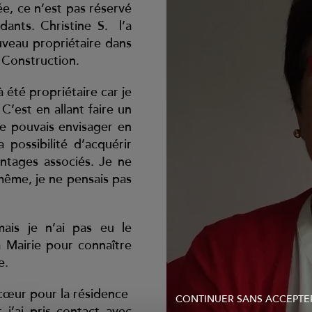
e, ce n’est pas réservé
ants. Christine S. l’a
veau propriétaire dans
Construction.
à été propriétaire car je
C’est en allant faire un
e pouvais envisager en
 possibilité d’acquérir
ntages associés. Je ne
 même, je ne pensais pas
ais je n’ai pas eu le
a Mairie pour connaître
e.
 cœur pour la résidence
CONTINUER SANS ACCEPTE
j’ai pris contact avec