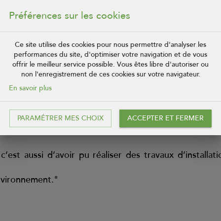
e apprécié l’approche
Préférences sur les cookies
 en restant attentive et
lais prendre ma décision sereinement. La situation de 
Ce site utilise des cookies pour nous permettre d'analyser les
e. Pour conforter mon choix, un ami maître d’œuvre m’
performances du site, d'optimiser votre navigation et de vous
mpléments d’informations demandés. Cet ensemble de fa
offrir le meilleur service possible. Vous êtes libre d'autoriser ou
non l'enregistrement de ces cookies sur votre navigateur.
En savoir plus
ation et de conseil de la Coop de Construction, notamm
ue je ne mesurais pas forcément au départ. Avec ma co
PARAMÉTRER MES CHOIX
ACCEPTER ET FERMER
ie et j’ai pu tirer le meilleur parti du volume en gard
est aussi d’avoir pu réaliser des travaux d’installati
nvironnement."