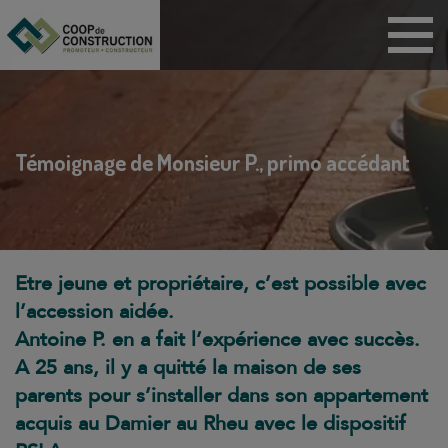
Menu
Maisons
Appartements
BRS
Témoignage de Monsieur P., primo accédant
PSLA
ANRU
Habitat participatif
Etre jeune et propriétaire, c’est possible avec
Dispositif Jeanbrun
l’accession aidée.
Coop de
Antoine P. en a fait l’expérience avec succès.
construction
A 25 ans, il y a quitté la maison de ses
Technicoop
parents pour s’installer dans son appartement
acquis au Damier au Rheu avec le dispositif
Actualités