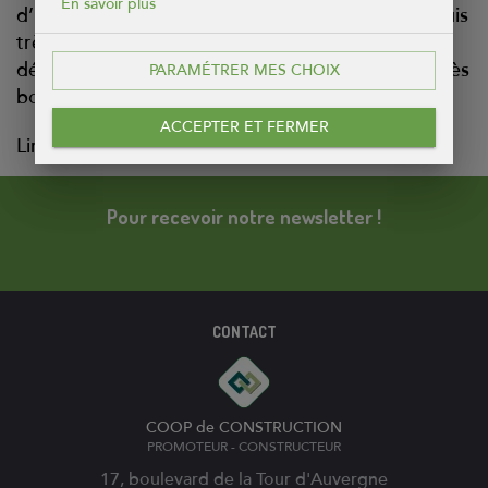
En savoir plus
d’un loyer pour être propriétaire, c’est top. Je suis
très content de mon investissement et de ma
démarche. La vie ici est très agréable avec une très
PARAMÉTRER MES CHOIX
bonne entente entre voisins."
ACCEPTER ET FERMER
Lire les autres témoignages
Pour recevoir notre newsletter !
CONTACT
COOP de CONSTRUCTION
PROMOTEUR - CONSTRUCTEUR
17, boulevard de la Tour d'Auvergne