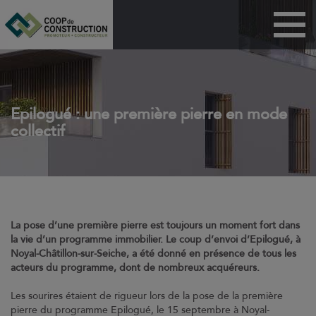
Menu
Maisons
Appartements
BRS
Epilogué : une première pierre en mode
collectif
PSLA
ANRU
Habitat participatif
Dispositif Jeanbrun
La pose d’une première pierre est toujours un moment fort dans
Coop de
la vie d’un programme immobilier. Le coup d’envoi d’Epilogué, à
construction
Noyal-Châtillon-sur-Seiche, a été donné en présence de tous les
acteurs du programme, dont de nombreux acquéreurs.
Technicoop
Les sourires étaient de rigueur lors de la pose de la première
Actualités
pierre du programme Epilogué, le 15 septembre à Noyal-