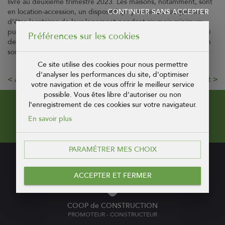
livré au deuxième trimestre 2023. Les maisons, notamment, sont
CONTINUER SANS ACCEPTER
en location-accession, un dispositif qui permet aux acquéreurs
d’être locataires de leur logement pendant six mois minimum
puis de lever l’option et de devenir propriétaires. Dans un souci
Préférences sur les cookies
de mixité sociale, une partie de ces programmes bénéficie d’un
soutien financier de Rennes Métropole.
Ce site utilise des cookies pour nous permettre
d'analyser les performances du site, d'optimiser
Article précédent
Article suivant
votre navigation et de vous offrir le meilleur service
possible. Vous êtes libre d'autoriser ou non
l'enregistrement de ces cookies sur votre navigateur.
Pour recevoir notre newsletter !
En savoir plus
PARAMÉTRER MES CHOIX
CONTACT
ACCEPTER ET FERMER
COOP de CONSTRUCTION
PROMOTEUR - CONSTRUCTEUR