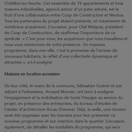
Châtillon-sur-Seiche. Cet ensemble de 19 appartements et trois
Contact
maisons individuelles, agencé autour d’un patio arboré, est le
fruit d’une collaboration entre Coop de Construction et Neotoa.
Coop et Nous
Tous les partenaires du projet étaient présents, et notamment de
Suivez-nous sur
nombreux acquéreurs. L’occasion, pour Olaf Malgras, président
de Coop de Construction, de réaffirmer l’importance de ce
symbole. « C’est pour vous, les acquéreurs que nous travaillons et
nous vous remercions de votre présence. Un nouveau
Suivez-nous sur
programme, dans une ville, c’est la promesse de l’arrivée de
nouveaux habitants, le reflet d’une collectivité dynamique et
attractive », a-t-il souligné.
Suivez-nous sur
Maisons en location-accession
De leur côté, le maire de la commune, Sébastien Guéret et son
adjoint à l’urbanisme, Arnaud Morvan, ont tenu à souligner
l’engagement et la mobilisation de toute l’équipe au service du
projet, en présence des entreprises, du bureau d’études de
l’atelier d’architecture Arcau (Vannes). Déjà, la veille, une réunion
avait été organisée avec les riverains pour leur présenter ce
nouveau programme et son insertion dans le quartier. L’occasion,
également, de détailler les modalités du programme, qui sera