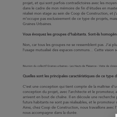
projet, et qui sont parfois contradictoires avec les moye
dans le cadre de mon mémoire de fin d’études en master 
réalisé mon stage au sein de Coop de Construction, et j’
m’occupe pas exclusivement de ce type de projets, mais
Graines Urbaines.
Vous évoquez les groupes d’habitants. Sont-ils homogè
Non, car tous les groupes ne se ressemblent pas. J’ai p
l’usage mutualisé des espaces communs… Cette vision s
Réunion du collectif Graines urbaines - Les Hauts de Plaisance - Visite de cloi
Quelles sont les principales caractéristiques de ce type 
C’est une conception qui tient compte de la maîtrise d’us
conception du projet, avec l’architecte et le promoteur, 
arrivent en bout de chaîne. Il en découle une recherch
futurs habitants ne sont pas réalisables, et le promoteu
Ainsi, chez Coop de Construction, nous travaillons avec l’
nous accompagne dans la durée.