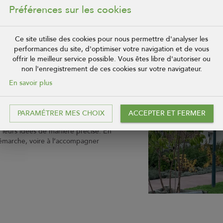
Préférences sur les cookies
extérieurs individualisés, à la demande du collectif : toutes les terrass
Ce site utilise des cookies pour nous permettre d'analyser les
un plan esthétique et architectural, cela semble bien fonctionner ! À l
performances du site, d'optimiser votre navigation et de vous
Ainsi, le projet d’une chaufferie bois collective a été abandonné au prof
offrir le meilleur service possible. Vous êtes libre d'autoriser ou
ils le souhaitent.
non l'enregistrement de ces cookies sur votre navigateur.
En savoir plus
années, nous notons un intérêt
secteur du logement social. Toutefois,
PARAMÉTRER MES CHOIX
ACCEPTER ET FERMER
elle qui va permettre aux futurs
 leurs idées de manière précise. En
démarche, voire à l’accompagner