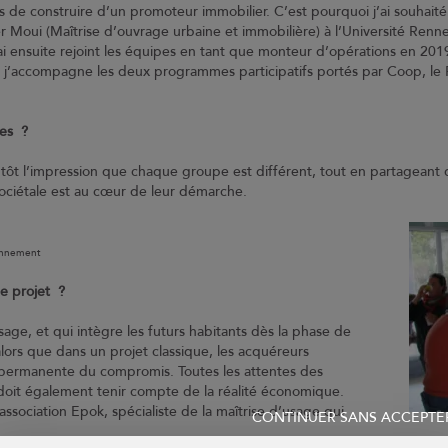
ns de construire d’un promoteur immobilier. C’est pourquoi j’ai souhaité
Moui (Maîtrise d’ouvrage urbaine et immobilière) à l’Université Rennes
ai ensuite rejoint les équipes en tant que monteur d’opérations en 201
 j’accompagne les deux programmes participatifs portés par Coop, le 
nes ?
lutôt l’impression que chaque groupe est différent, tout en partagean
ociétale est au cœur de leur démarche.
sonnement
de projet ?
age, et qui intègre les futurs habitants dès la phase de
alors que dans un projet classique, les acquéreurs
e permanente du compromis. Toutes les attentes des
r doit également tenir compte de la réalité économique.
association Epok, spécialiste de la maîtrise d’usage qui
CONTINUER SANS ACCEPTE