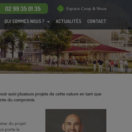
Menu
02 99 35 01 35
Espace Coop & Nous
QUI SOMMES NOUS ?
ACTUALITÉS
CONTACT
Maisons
Appartements
BRS
e
PSLA
ANRU
Habitat participatif
Dispositif Jeanbrun
oir suivi plusieurs projets de cette nature en tant que
Coop de
ente du compromis.
construction
Technicoop
enèse du projet
Actualités
ui porte le