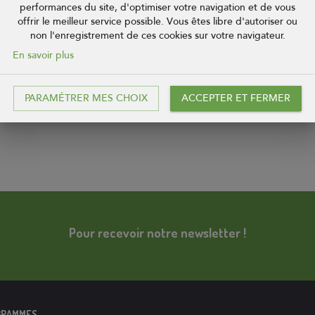
performances du site, d'optimiser votre navigation et de vous
offrir le meilleur service possible. Vous êtes libre d'autoriser ou
non l'enregistrement de ces cookies sur votre navigateur.
En savoir plus
érôme Nicolas précise que ces lignes de financements structurés (dont 
« Nous conservons notre indépendance et nous préservons notre mod
 insiste le directeur général.
PARAMÉTRER MES CHOIX
ACCEPTER ET FERMER
s de Coop de Construction, en conjuguant ambition et sécurité.
Pour recevoir notre newsletter !
GRAMMES