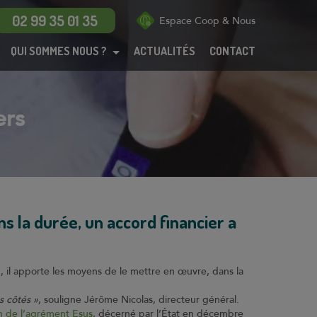
Menu
02 99 35 01 35
Espace Coop & Nous
QUI SOMMES NOUS ?
ACTUALITÉS
CONTACT
Maisons
Appartements
BRS
ers
PSLA
ANRU
Habitat participatif
Dispositif Jeanbrun
 la durée, un accord financier a
Coop de
construction
, il apporte les moyens de le mettre en œuvre, dans la
Technicoop
s côtés »
, souligne Jérôme Nicolas, directeur général.
Actualités
n de l’agrément Esus
, décerné par l’État en décembre