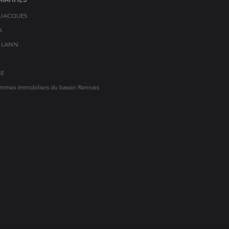
T-JACQUES
A
S LANN
GE
mmes immobiliers du bassin Rennais