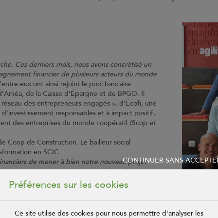
che. Ces derniers mois, nous avons concrétisé un
pagnement financier de plusieurs acteurs du monde
’entre eux ont ainsi rejoint le pool bancaire
 d’Arkéa, de la Caisse d’Épargne et de BPGO. Il
e réseau des entrepreneurs engagés », d’Écofi, une
s d'investissement responsables et à impact positif,
ent des entreprises du monde coopératif (Scop et
 Coop de Construction. Le bailleur social
ansformation en SCIC.
CONTINUER SANS ACCEPTE
inanciers de mener à bien notre nouveau projet
s par an à moyen terme, à 80% sur la résidence
directrice administrative et financière.
Préférences sur les cookies
re fin 2025 à mi-2026, et se sont traduits par la
Ce site utilise des cookies pour nous permettre d'analyser les