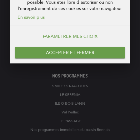
possible. Vous êtes libre d'autoriser ou non
l'enregistrement de ces cookies sur votre navigateur.
COOP de CONSTRUCTION
En savoir plus
PROMOTEUR - CONSTRUCTEUR
17, boulevard de la Tour d'Auvergne
PARAMÉTRER MES CHOIX
35000
RENNES
02 99 35 01 35
ACCEPTER ET FERMER
Ecrivez-nous
NOS PROGRAMMES
SMILE / ST-JACQUES
LE SERENIA
ILE O BOIS LANN
Val Peillac
LE PASSAGE
Nos programmes immobiliers du bassin Rennais