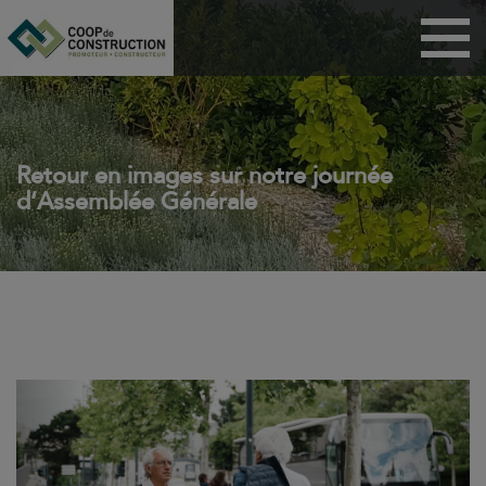
Menu
Maisons
Appartements
BRS
Retour en images sur notre journée
d’Assemblée Générale
PSLA
ANRU
Habitat participatif
Dispositif Jeanbrun
Coop de
construction
Previous
Next
Technicoop
Actualités