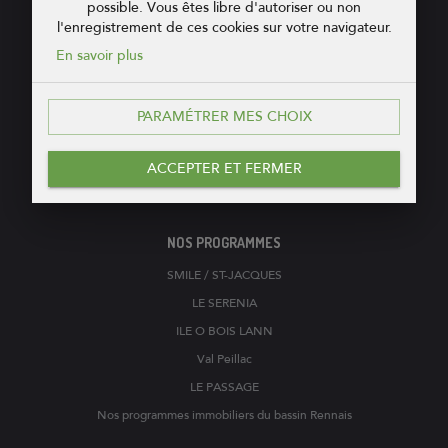
possible. Vous êtes libre d'autoriser ou non
l'enregistrement de ces cookies sur votre navigateur.
COOP de CONSTRUCTION
En savoir plus
PROMOTEUR - CONSTRUCTEUR
17, boulevard de la Tour d'Auvergne
PARAMÉTRER MES CHOIX
35000
RENNES
02 99 35 01 35
ACCEPTER ET FERMER
Ecrivez-nous
NOS PROGRAMMES
SMILE / ST-JACQUES
LE SERENIA
ILE O BOIS LANN
Val Peillac
LE PASSAGE
Nos programmes immobiliers du bassin Rennais