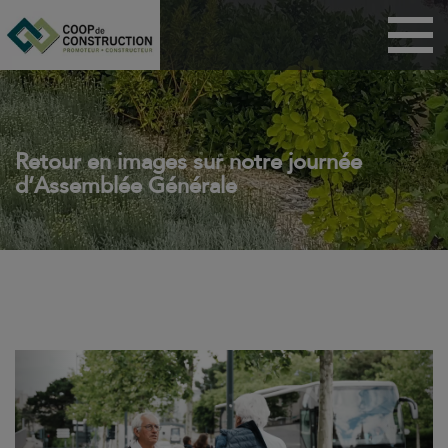
Menu
Maisons
Appartements
BRS
Retour en images sur notre journée
d’Assemblée Générale
PSLA
ANRU
Habitat participatif
Dispositif Jeanbrun
Coop de
construction
Previous
Next
Technicoop
Actualités